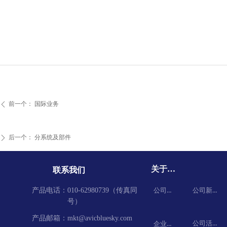
前一个：
国际业务
ꄴ
后一个：
分系统及部件
ꄲ
关于我们
联系我们
公司简介
公司新闻
产品电话：
010-62980739（传真同
号）
产品邮箱：
mkt@avicbluesky.com
公司活动
企业文化